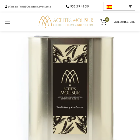
952 59 49 39
¿Ya eras cliente? Crea una nueva cuenta.
0
ACCESO / REGISTRO