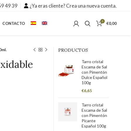
59 49 39
¿Ya eras cliente? Crea una nueva cuenta.
0
CONTACTO
€
0,00
PRODUCTOS
0ml.
oxidable
Tarro cristal
Escama de Sal
con Pimentón
Dulce Español
100g
€
6,65
Tarro cristal
Escama de Sal
con Pimentón
ative:
Picante
Español 100g