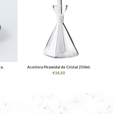
ca.
Aceitera Piramidal de Cristal 250ml.
Ace
€
14,50