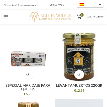
952 59 49 39
¿Ya eras cliente? Crea una nueva cuenta.
0
ACCESO / REGISTRO
Inicio
Miel
ESPECIAL MARIDAJE PARA
LEVANTAMUERTOS 220GR
QUESOS
€
12,95
€
5,95