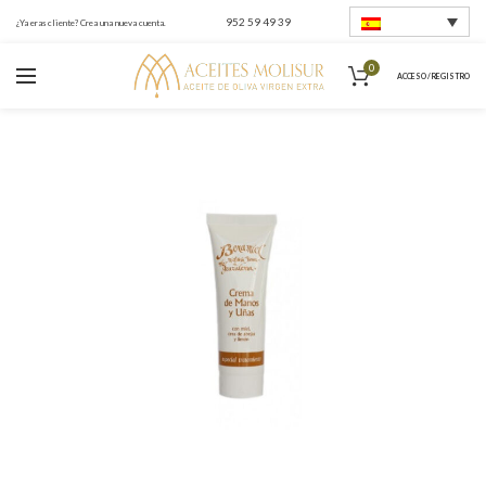
952 59 49 39
¿Ya eras cliente? Crea una nueva cuenta.
0
ACCESO / REGISTRO