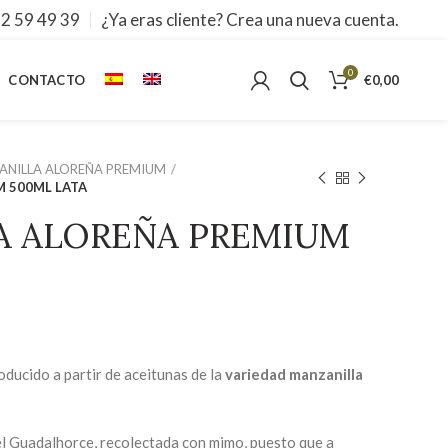
2 59 49 39
¿Ya eras cliente? Crea una nueva cuenta.
0
CONTACTO
€
0,00
ANILLA ALOREÑA PREMIUM
 500ML LATA
A ALOREÑA PREMIUM
oducido a partir de aceitunas de la
variedad manzanilla
el Guadalhorce, recolectada con mimo, puesto que a