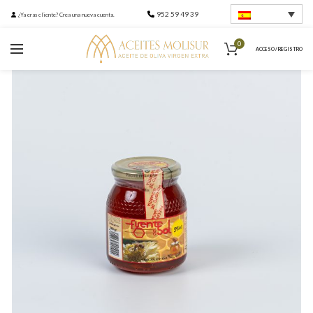
952 59 49 39
¿Ya eras cliente? Crea una nueva cuenta.
0
ACCESO / REGISTRO