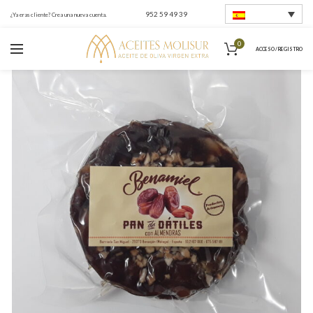
952 59 49 39
¿Ya eras cliente? Crea una nueva cuenta.
0
ACCESO / REGISTRO