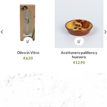
Olivo in Vitro
Aceitunero palillero y
huesero.
€
6,50
€
12,90