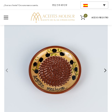
952 59 49 39
¿Ya eras cliente? Crea una nueva cuenta.
0
ACCESO / REGISTRO