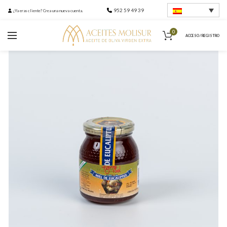
952 59 49 39
¿Ya eras cliente? Crea una nueva cuenta.
0
ACCESO / REGISTRO