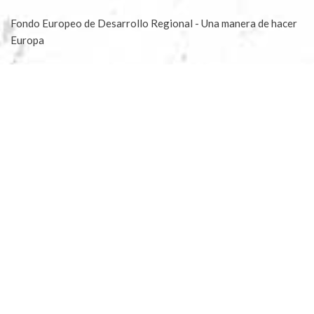
Fondo Europeo de Desarrollo Regional - Una manera de hacer
Europa
Aceites Molisur® 2023 |
Blog
|
Aviso legal
|
Política
Privacidad
|
Condiciones compra
|
Condiciones apadrinar
|
Envíos y devoluciones