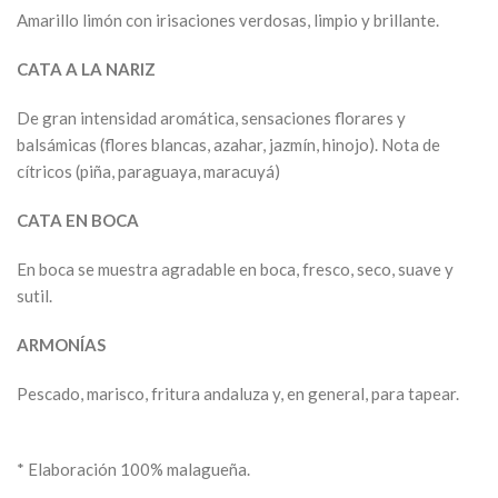
Amarillo limón con irisaciones verdosas, limpio y brillante.
CATA A LA NARIZ
De gran intensidad aromática, sensaciones florares y
balsámicas (flores blancas, azahar, jazmín, hinojo). Nota de
cítricos (piña, paraguaya, maracuyá)
CATA EN BOCA
En boca se muestra agradable en boca, fresco, seco, suave y
sutil.
ARMONÍAS
Pescado, marisco, fritura andaluza y, en general, para tapear.
* Elaboración 100% malagueña.