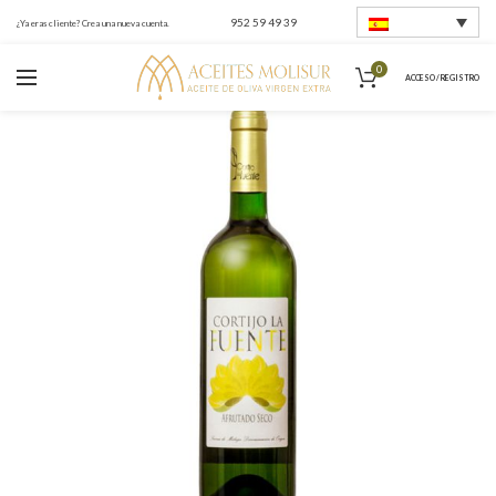
952 59 49 39
¿Ya eras cliente? Crea una nueva cuenta.
0
ACCESO / REGISTRO