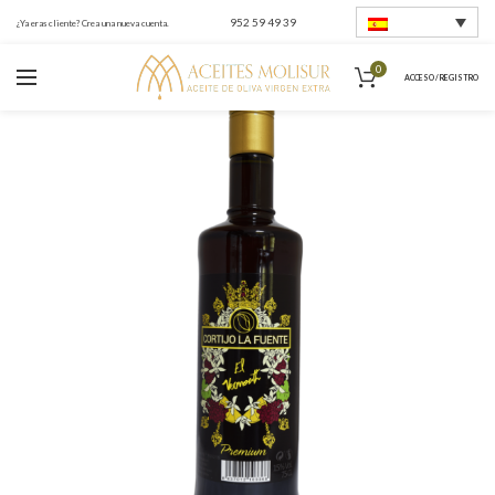
952 59 49 39
¿Ya eras cliente? Crea una nueva cuenta.
0
ACCESO / REGISTRO