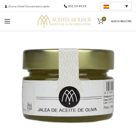
952 59 49 39
¿Ya eras cliente? Crea una nueva cuenta.
0
ACCESO / REGISTRO