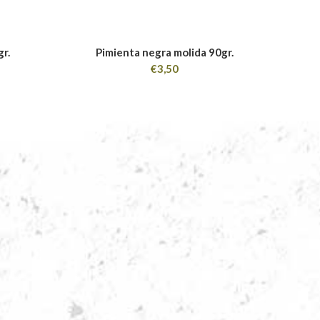
gr.
Pimienta negra molida 90gr.
Tarro c
€
3,50