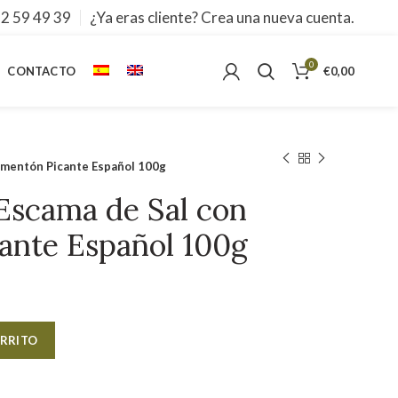
2 59 49 39
¿Ya eras cliente? Crea una nueva cuenta.
0
CONTACTO
€
0,00
Pimentón Picante Español 100g
 Escama de Sal con
ante Español 100g
Alternative:
ARRITO