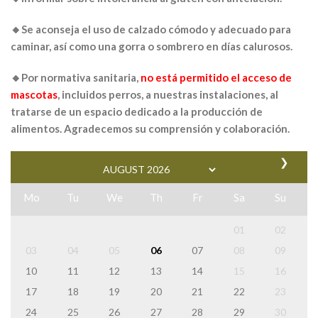
🔸Se aconseja el uso de calzado cómodo y adecuado para
caminar, así como una gorra o sombrero en días calurosos.
🔸Por normativa sanitaria,
no está permitido el acceso de
mascotas
, incluidos perros, a nuestras instalaciones, al
tratarse de un espacio dedicado a la producción de
alimentos. Agradecemos su comprensión y colaboración.
❯
Mo
Tu
We
Th
Fr
Sa
Su
01
02
03
04
05
06
07
08
09
10
11
12
13
14
15
16
17
18
19
20
21
22
23
24
25
26
27
28
29
30