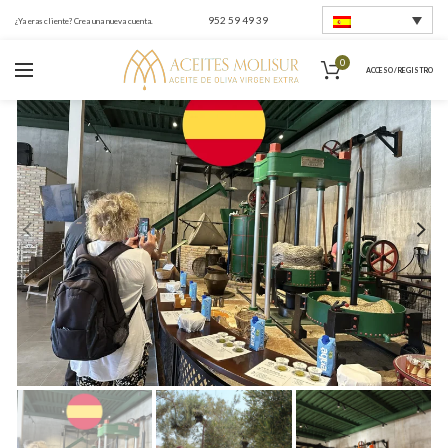
952 59 49 39
¿Ya eras cliente? Crea una nueva cuenta.
0
ACCESO / REGISTRO