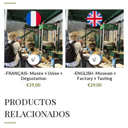
-FRANÇAIS- Musée + Unise +
-ENGLISH- Museum +
Dégustation
Factory + Tasting
€
29,00
€
29,00
PRODUCTOS
RELACIONADOS