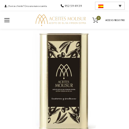
952 59 49 39
¿Ya eras cliente? Crea una nueva cuenta.
0
ACCESO / REGISTRO