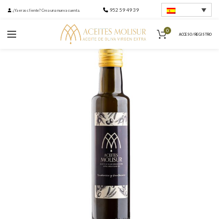
952 59 49 39
¿Ya eras cliente? Crea una nueva cuenta.
0
ACCESO / REGISTRO