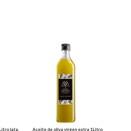
itro lata.
Aceite de oliva virgen extra 1Litro
Aceite 