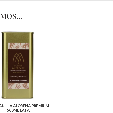
AMOS…
NILLA ALOREÑA PREMIUM
500ML LATA