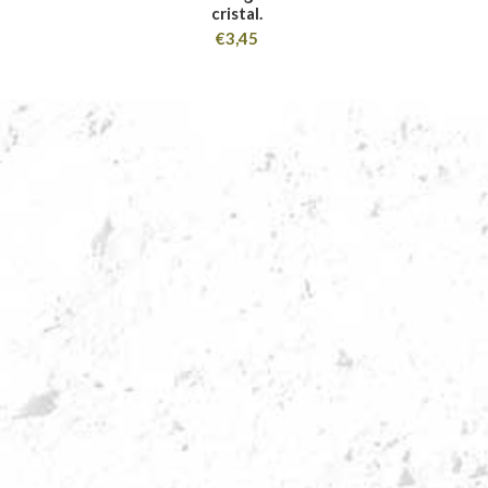
cristal.
€
3,45