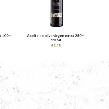
a 100ml
Aceite de oliva virgen extra 250ml
Acei
cristal.
€
3,45